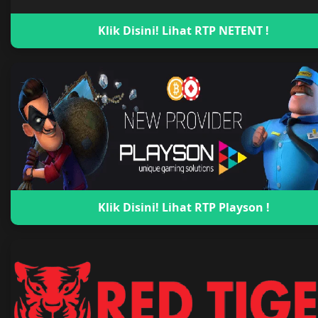
Klik Disini! Lihat RTP NETENT !
Klik Disini! Lihat RTP Playson !