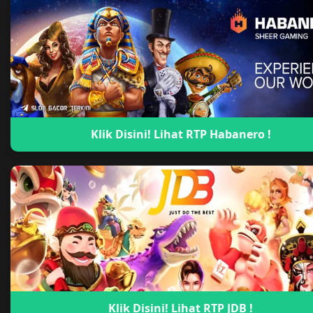
Klik Disini! Lihat RTP Habanero !
Klik Disini! Lihat RTP JDB !