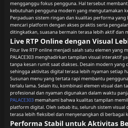
mengganggu fokus pengguna. Hal tersebut membantu 
kebutuhan pengguna modern yang mengutamakan kec
Perpaduan sistem ringan dan kualitas performa yan
mencari platform dengan akses praktis serta pengala
ditingkatkan, suasana bermain terasa lebih aktif da
Live RTP Online dengan Visual Lebi
Fitur live RTP online menjadi salah satu elemen yan
PALACE303 menghadirkan tampilan visual interaktif 
tanpa kesan rumit saat diakses. Desain modern yang
sehingga aktivitas digital terasa lebih nyaman setiap ha
Susunan menu yang tertata rapi membantu pengguna
terlalu lama. Selain itu, kombinasi elemen visual da
profesional dan nyaman digunakan dalam waktu panj
PALACE303
memahami bahwa kualitas tampilan memil
platform digital. Oleh sebab itu, seluruh sistem vis
terasa lebih fleksibel dan menyenangkan di berbagai
Performa Stabil untuk Aktivitas B