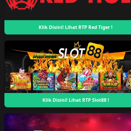
Klik Disini! Lihat RTP Red Tiger !
Klik Disini! Lihat RTP Slot88 !