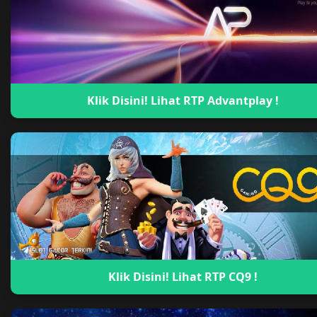
Klik Disini! Lihat RTP Advantplay !
Klik Disini! Lihat RTP CQ9 !