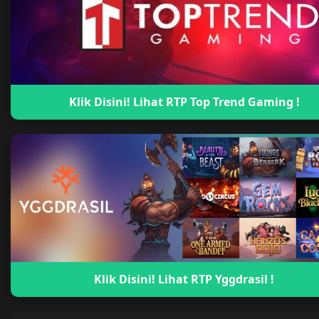
Klik Disini! Lihat RTP Top Trend Gaming !
Klik Disini! Lihat RTP Yggdrasil !