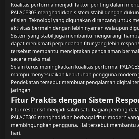
Kualitas performa menjadi faktor penting dalam men
PALACE303 menghadirkan sistem stabil dengan dukunga
efisien. Teknologi yang digunakan dirancang untuk 
aktivitas bermain dengan lebih nyaman walaupun digu
Sistem yang stabil juga membantu mengurangi hamba
dapat menikmati perpindahan fitur yang lebih respon
tersebut membantu menciptakan pengalaman bermai
secara maksimal.
Selain terus meningkatkan kualitas performa, PALACE
mampu menyesuaikan kebutuhan pengguna modern yan
Pendekatan tersebut membuat pengalaman digital tera
jaringan.
Fitur Praktis dengan Sistem Respo
Fitur responsif menjadi salah satu bagian penting d
PALACE303 menghadirkan berbagai fitur modern yang 
membingungkan pengguna. Hal tersebut membantu aktiv
hari.